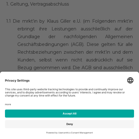
1.
Geltung, Vertragsabschluss
1.1
Die mrkt’in by Klaus Giller e.U. (im Folgenden mrkt‘in
erbringt ihre Leistungen ausschließlich auf der
Grundlage der nachfolgenden Allgemeinen
Geschäftsbedingungen (AGB). Diese gelten für alle
Rechtsbeziehungen zwischen der mrkt’in und dem
Kunden, selbst wenn nicht ausdrücklich auf sie
Bezug genommen wird. Die AGB sind ausschließlich
für Rechtsbeziehung mit Unternehmern anwendbar,
sohin B2B.
1.2
Maßgeblich ist jeweils die zum Zeitpunkt des
Vertragsschlusses gültige Fassung. Abweichungen
von diesen sowie sonstige ergänzende
Vereinbarungen mit dem Kunden sind nur wirksam,
wenn sie von der mrkt’in schriftlich bestätigt werden.
1.3
Allfällige Geschäftsbedingungen des Kunden werden,